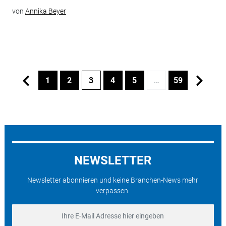
von
Annika Beyer
1
2
3
4
5
…
59
NEWSLETTER
Newsletter abonnieren und keine Branchen-News mehr
verpassen.