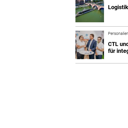
Logisti
Personalie
CTL un
für int