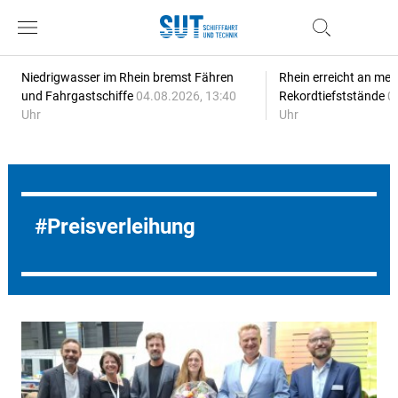
Niedrigwasser im Rhein bremst Fähren
Rhein erreicht an meh
und Fahrgastschiffe
04.08.2026, 13:40
Rekordtiefststände
0
Uhr
Uhr
Preisverleihung