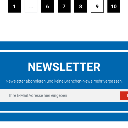
1
…
6
7
8
9
10
NEWSLETTER
Newsletter abonnieren und keine Branchen-News mehr verpassen.