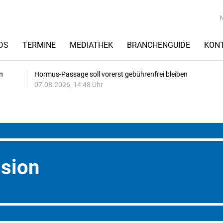
DS
TERMINE
MEDIATHEK
BRANCHENGUIDE
KON
n
Hormus-Passage soll vorerst gebührenfrei bleiben
07.08.2026, 14:48 Uhr
sion