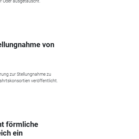
r Oder ausgetauscht.
tellungnahme von
rung zur Stellungnahme zu
hrtskonsortien veröffentlicht.
t förmliche
ich ein