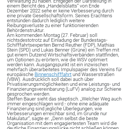
Verwaltung zu haben. Entgegen der Darstellung in
einem Bericht des „Handelsblatts“ von Ende
Dezember 2022 sehe er keine Verbesserung durch
eine private Gesellschaftsform. Seines Erachtens
entstünden dadurch lediglich weitere
Reibungsverluste zu einer funktionierenden
Behördenstruktur.
Am kommenden Montag (27. Februar) soll
nichtsdestotrotz auf Einladung der Bundestags-
Schifffahrtsexperten Bernd Reuther (FDP), Mathias
Stein (SPD) und Lukas Benner (Grüne) ein Treffen mit
gut einem Dutzend Wirtschaftsverbänden stattfinden,
um Optionen zu erörtern, wie die WSV optimiert
werden kann. Ausgangspunkt ist ein inzwischen
mehrfach überarbeitetes Impulspapier des Vereins für
europäische
Binnenschifffahrt
und Wasserstraßen
(VBW). Ausdrücklich soll dabei auch über
Privatisierungsmöglichkeiten und eine Leistungs- und
Finanzierungsvereinbarung (LuFV) analog zur Schiene
gesprochen werden.
Steffen Bauer sieht das skeptisch. „Welcher Weg auch
immer eingeschlagen wird - ohne eine adäquate
Finanzierung sind jegliche Überlegungen, wie
Verbesserungen erreichbar sind, im Grunde nur
Makulatur“, sagte er. „Denn selbst die beste
Organisation mit dem engagiertesten Team wird die
deutliche Finanzierungslücke nicht schließen können.