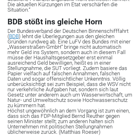
Die aktuellen Kürzungen im Etat verschärfen die
Situation.“
BDB stößt ins gleiche Horn
Der Bundesverband der Deutschen Binnenschifffahrt
(
BDB
) lehnt die Überlegungen aus den gleichen
Gründen rundweg ab. Eine LuFV des Bundes mit einer
„Wasserstraßen-GmbH“ bringe nicht automatisch
mehr Geld ins System, sondern auch in diesem Fall
müsse der Haushaltsgesetzgeber erst einmal
ausreichend Geld bewilligen, heißt es in einer
Stellungnahme, die SUT vorliegt. Zudem basiere das
Papier vielfach auf falschen Annahmen, falschen
Daten und sogar offensichtlicher Unkenntnis. Völlig
unberücksichtigt sei zum Beispiel, dass die WSV nicht
nur verkehrliche Aufgaben hat, sondern sich laut
Gesetz unter anderem auch um Wasserwirtschaft, um
Natur- und Umweltschutz sowie Hochwasserschutz
zu kümmern hat.
Höchst ungewöhnlich an dem Vorgang ist zum einen,
dass sich das FDP-Mitglied Bernd Reuther gegen
seinen Minister stellt; zum anderen halten sich
Unternehmen mit politischen Stellungnahmen
üblicherweise zurück. (Matthias Roeser)