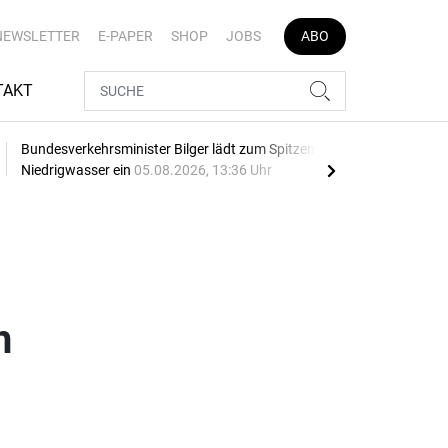
NEWSLETTER
E-PAPER
SHOP
JOBS
ABO
TAKT
Bundesverkehrsminister Bilger lädt zum Spitzengespräch
Dona
Niedrigwasser ein
05.08.2026, 13:36 Uhr
04.0
h