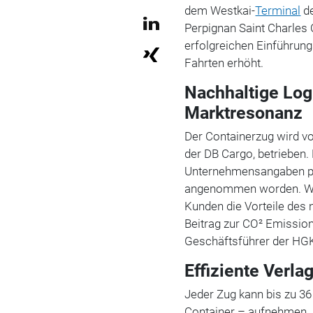
dem Westkai-
Terminal
d
Perpignan Saint Charles
erfolgreichen Einführun
Fahrten erhöht.
Nachhaltige Logi
Marktresonanz
Der Containerzug wird vo
der DB Cargo, betrieben.
Unternehmensangaben pos
angenommen worden. Wir 
Kunden die Vorteile des
Beitrag zur CO² Emissions
Geschäftsführer der HGK
Effiziente Verla
Jeder Zug kann bis zu 36
Container – aufnehmen. 