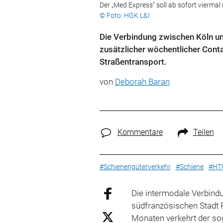
Der „Med Express“ soll ab sofort vierma
© Foto: HGK L&I
Die Verbindung zwischen Köln un
zusätzlicher wöchentlicher Conta
Straßentransport.
von
Deborah Baran
Kommentare
Teilen
#Schienengüterverkehr
#Schiene
#HT
Die intermodale Verbin
südfranzösischen Stadt P
Monaten verkehrt der s