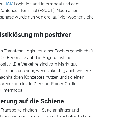
er
HGK
Logistics and Intermodal und dem
 Conteneur Terminal (PSCCT). Nach einer
gsphase wurde nun von drei auf vier wöchentliche
stiklösung mit positiver
n Transfesa Logistics, einer Tochtergesellschaft
 Die Resonanz auf das Angebot ist laut
itiv. „Die Verkehre sind vom Markt gut
freuen uns sehr, wenn zukünftig auch weitere
 nachhaltigen Konzeptes nutzen und so einen
reduktion leisten“, erklärt Rainer Görtler,
 Intermodal.
gerung auf die Schiene
 Transporteinheiten – Sattelanhänger und
Diese würden andernfalls per Lkw befördert und