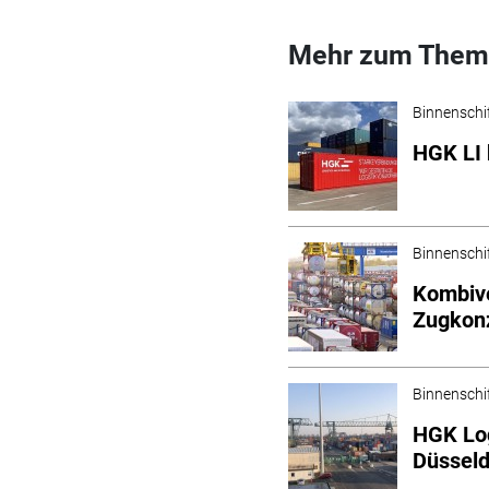
Mehr zum Them
Binnenschi
HGK LI 
Binnenschi
Kombive
Zugkon
Binnenschi
HGK Lo
Düsseld