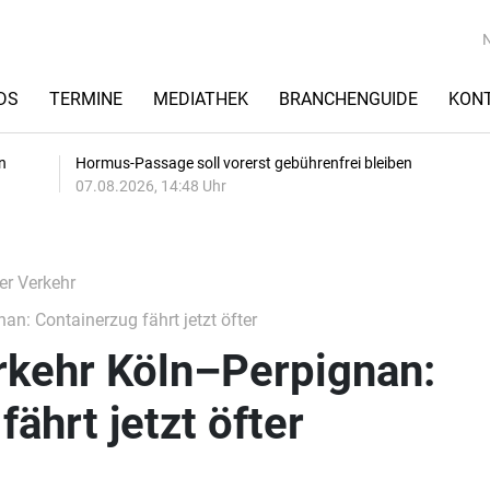
DS
TERMINE
MEDIATHEK
BRANCHENGUIDE
KON
n
Hormus-Passage soll vorerst gebührenfrei bleiben
07.08.2026, 14:48 Uhr
er Verkehr
n: Containerzug fährt jetzt öfter
rkehr Köln–Perpignan:
ährt jetzt öfter