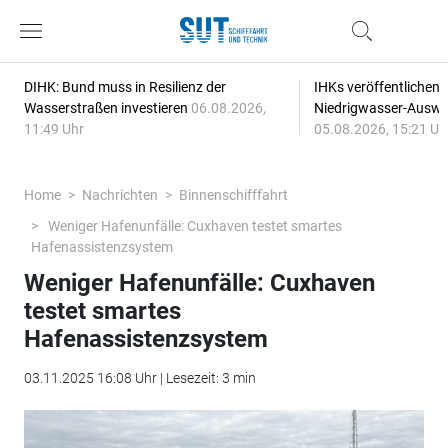
DIHK: Bund muss in Resilienz der
IHKs veröffentlichen
Wasserstraßen investieren
06.08.2026,
Niedrigwasser-Auswi
11:49 Uhr
05.08.2026, 15:21 Uh
Home
Nachrichten
Binnenschifffahrt
Weniger Hafenunfälle: Cuxhaven testet smartes
Hafenassistenzsystem
Weniger Hafenunfälle: Cuxhaven
testet smartes
Hafenassistenzsystem
03.11.2025 16:08 Uhr | Lesezeit: 3 min