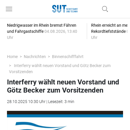
Niedrigwasser im Rhein bremst Fähren
Rhein erreicht an meh
und Fahrgastschiffe
04.08.2026, 13:40
Rekordtiefststände
0
Uhr
Uhr
Home
Nachrichten
Binnenschifffahrt
Interferry wählt neuen Vorstand und Götz Becker zum
Vorsitzenden
Interferry wählt neuen Vorstand und
Götz Becker zum Vorsitzenden
28.10.2025 10:30 Uhr | Lesezeit: 3 min