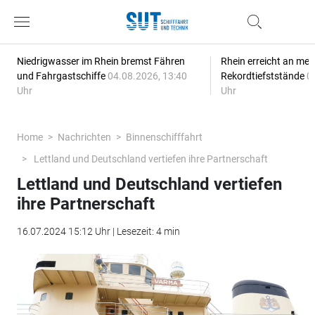
Niedrigwasser im Rhein bremst Fähren
Rhein erreicht an meh
und Fahrgastschiffe
04.08.2026, 13:40
Rekordtiefststände
0
Uhr
Uhr
Home
Nachrichten
Binnenschifffahrt
Lettland und Deutschland vertiefen ihre Partnerschaft
Lettland und Deutschland vertiefen
ihre Partnerschaft
16.07.2024 15:12 Uhr | Lesezeit: 4 min