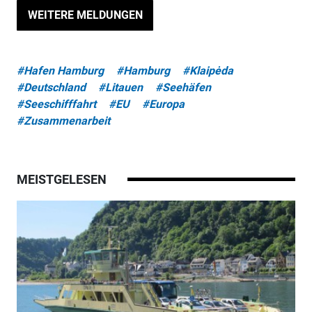
WEITERE MELDUNGEN
#Hafen Hamburg
#Hamburg
#Klaipėda
#Deutschland
#Litauen
#Seehäfen
#Seeschifffahrt
#EU
#Europa
#Zusammenarbeit
MEISTGELESEN