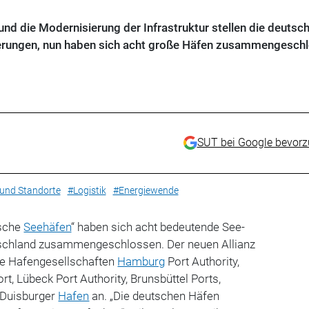
nd die Modernisierung der Infrastruktur stellen die deutsc
erungen, nun haben sich acht große Häfen zusammengesch
SUT bei Google bevor
 und Standorte
#Logistik
#Energiewende
sche
Seehäfen
“ haben sich acht bedeutende See-
tschland zusammengeschlossen. Der neuen Allianz
ie Hafengesellschaften
Hamburg
Port Authority,
t, Lübeck Port Authority, Brunsbüttel Ports,
 Duisburger
Hafen
an. „Die deutschen Häfen