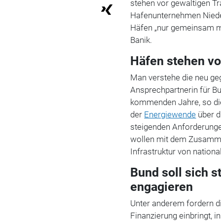
stehen vor gewaltigen Tr
Hafenunternehmen Nieder
Häfen „nur gemeinsam mi
Banik.
Häfen stehen vo
Man verstehe die neu ge
Ansprechpartnerin für B
kommenden Jahre, so die
der
Energiewende
über d
steigenden Anforderungen
wollen mit dem Zusamme
Infrastruktur von nation
Bund soll sich s
engagieren
Unter anderem fordern di
Finanzierung einbringt, i