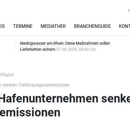
DS
TERMINE
MEDIATHEK
BRANCHENGUIDE
KON
Niedrigwasser am Rhein: Diese Maßnahmen sollen
Lieferketten sichern
07.08.2026, 09:42 Uhr
fffahrt
 senken Treibhausgasemissionen
 Hafenunternehmen senk
semissionen