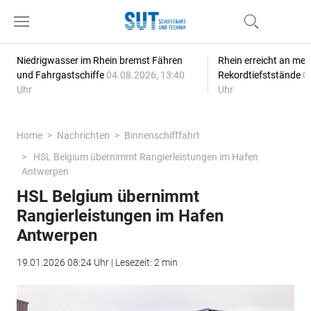
Niedrigwasser im Rhein bremst Fähren
Rhein erreicht an meh
und Fahrgastschiffe
04.08.2026, 13:40
Rekordtiefststände
0
Uhr
Uhr
Home
Nachrichten
Binnenschifffahrt
HSL Belgium übernimmt Rangierleistungen im Hafen
Antwerpen
HSL Belgium übernimmt
Rangierleistungen im Hafen
Antwerpen
19.01.2026 08:24 Uhr | Lesezeit: 2 min