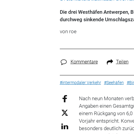
Die drei Westhäfen Antwerpen, 
durchweg sinkende Umschlagsza
von roe
Kommentare
Teilen
#intermodaler Verkehr
#Seehäfen
#Bi
Nach neun Monaten verbu
Angaben einen Gesamtgü
einem Rückgang von 6,0 
Vorjahr entspricht. Konv
besonders deutlich zurü