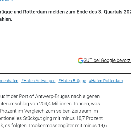
Brügge und Rotterdam melden zum Ende des 3. Quartals 20
hlen.
SUT bei Google bevor
nnenhafen
#Hafen Antwerpen
#Hafen Brügge
#Hafen Rotterdam
cht der Port of Antwerp-Bruges nach eigenen
terumschlag von 204,4 Millionen Tonnen, was
Prozent im Vergleich zum selben Zeitraum im
entionelles Stückgut ging mit minus 18,7 Prozent
ck, es folgten Trcokenmassengüter mit minus 14,6