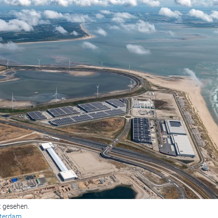
t gesehen.
tterdam