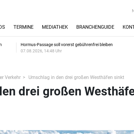
DS
TERMINE
MEDIATHEK
BRANCHENGUIDE
KON
n
Hormus-Passage soll vorerst gebührenfrei bleiben
07.08.2026, 14:48 Uhr
er Verkehr
Umschlag in den drei großen Westhäfen sinkt
den drei großen Westhäf