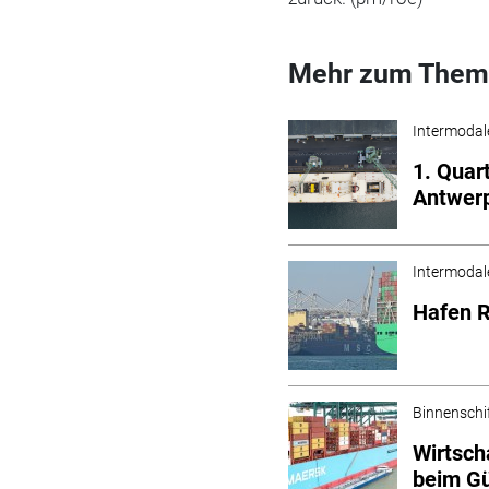
Mehr zum Them
Intermodal
1. Quar
Antwer
Intermodal
Hafen R
Binnenschi
Wirtsch
beim G