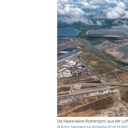
Die Maasvlakte (Rotterdam) aus der Luf
© Foto: Martens Multimedia/Port of Ro