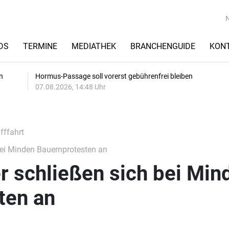
DS
TERMINE
MEDIATHEK
BRANCHENGUIDE
KON
n
Hormus-Passage soll vorerst gebührenfrei bleiben
07.08.2026, 14:48 Uhr
fffahrt
bei Minden Bauernprotesten an
r schließen sich bei Min
ten an