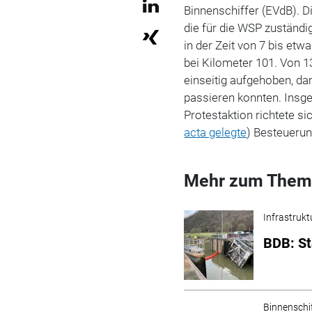
Binnenschiffer (EVdB). D
die für die WSP zuständi
in der Zeit von 7 bis etw
bei Kilometer 101. Von 1
einseitig aufgehoben, da
passieren konnten. Insge
Protestaktion richtete si
acta gelegte
) Besteuerun
Mehr zum Them
Infrastrukt
BDB: St
Binnenschi