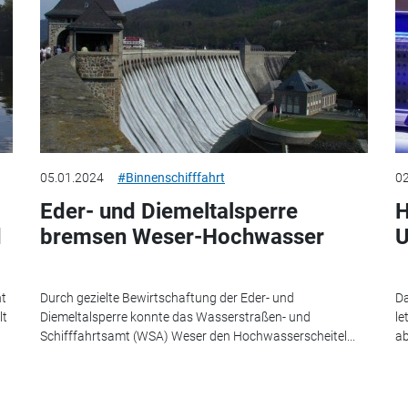
05.01.2024
#Binnenschifffahrt
02
Eder- und Diemeltalsperre
H
d
bremsen Weser-Hochwasser
U
ht
Durch gezielte Bewirtschaftung der Eder- und
Da
lt
Diemeltalsperre konnte das Wasserstraßen- und
le
Schifffahrtsamt (WSA) Weser den Hochwasserscheitel...
ab