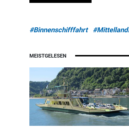
#Binnenschifffahrt
#Mittelland
MEISTGELESEN