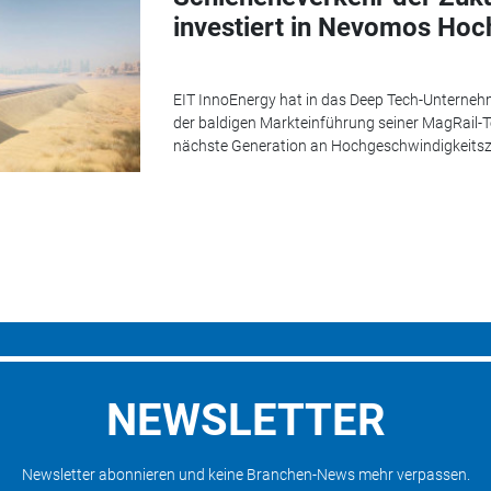
investiert in Nevomos Ho
EIT InnoEnergy hat in das Deep Tech-Unterneh
der baldigen Markteinführung seiner MagRail-T
nächste Generation an Hochgeschwindigkeitsz
NEWSLETTER
Newsletter abonnieren und keine Branchen-News mehr verpassen.