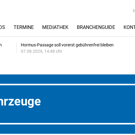
DS
TERMINE
MEDIATHEK
BRANCHENGUIDE
KON
n
Hormus-Passage soll vorerst gebührenfrei bleiben
07.08.2026, 14:48 Uhr
hrzeuge