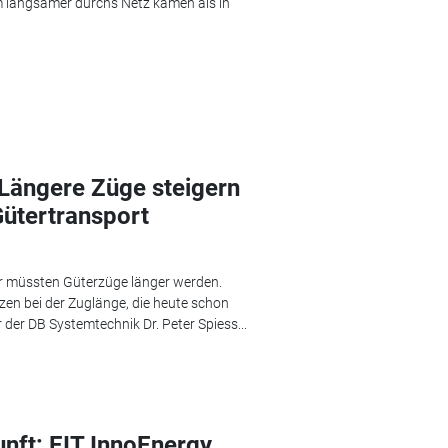
m langsamer durchs Netz kamen als in
Längere Züge steigern
Gütertransport
tur müssten Güterzüge länger werden.
zen bei der Zuglänge, die heute schon
der DB Systemtechnik Dr. Peter Spiess...
nft: EIT InnoEnergy