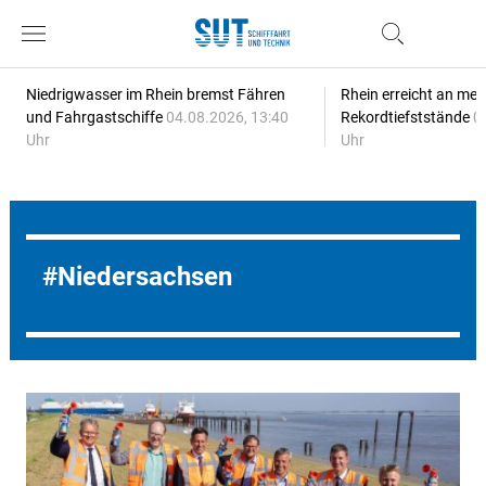
Niedrigwasser im Rhein bremst Fähren
Rhein erreicht an meh
und Fahrgastschiffe
04.08.2026, 13:40
Rekordtiefststände
0
Uhr
Uhr
Niedersachsen