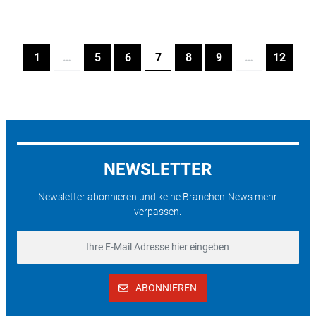
1
…
5
6
7
8
9
…
12
NEWSLETTER
Newsletter abonnieren und keine Branchen-News mehr
verpassen.
ABONNIEREN