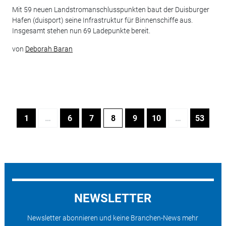
Mit 59 neuen Landstromanschlusspunkten baut der Duisburger
Hafen (duisport) seine Infrastruktur für Binnenschiffe aus.
Insgesamt stehen nun 69 Ladepunkte bereit.
von
Deborah Baran
1
…
6
7
8
9
10
…
53
NEWSLETTER
Newsletter abonnieren und keine Branchen-News mehr