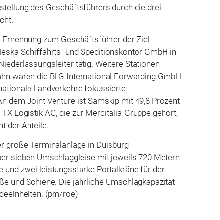
stellung des Geschäftsführers durch die drei
cht.
 Ernennung zum Geschäftsführer der Ziel
eska Schiffahrts- und Speditionskontor GmbH in
Niederlassungsleiter tätig. Weitere Stationen
bahn waren die BLG International Forwarding GmbH
nationale Landverkehre fokussierte
n dem Joint Venture ist Samskip mit 49,8 Prozent
ie TX Logistik AG, die zur Mercitalia-Gruppe gehört,
nt der Anteile.
r große Terminalanlage in Duisburg-
er sieben Umschlaggleise mit jeweils 720 Metern
e und zwei leistungsstarke Portalkräne für den
e und Schiene. Die jährliche Umschlagkapazität
adeeinheiten. (pm/roe)