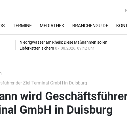
DS
TERMINE
MEDIATHEK
BRANCHENGUIDE
KON
Niedrigwasser am Rhein: Diese Maßnahmen sollen
Lieferketten sichern
07.08.2026, 09:42 Uhr
n
führer der Ziel Terminal GmbH in Duisburg
ann wird Geschäftsführe
inal GmbH in Duisburg