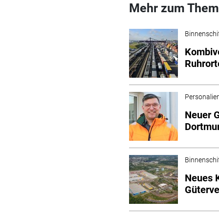
Mehr zum Them
Binnenschi
Kombive
Ruhrort
Personalie
Neuer G
Dortmu
Binnenschi
Neues K
Güterve