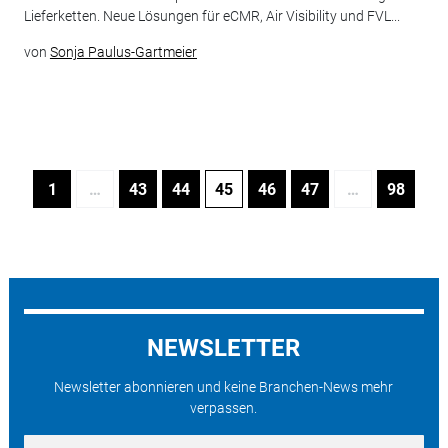
Lieferketten. Neue Lösungen für eCMR, Air Visibility und FVL...
von
Sonja Paulus-Gartmeier
1
…
43
44
45
46
47
…
98
NEWSLETTER
Newsletter abonnieren und keine Branchen-News mehr
verpassen.