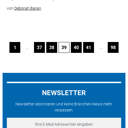
von
Deborah Baran
1
…
37
38
39
40
41
…
98
NEWSLETTER
Newsletter abonnieren und keine Branchen-News mehr
verpassen.