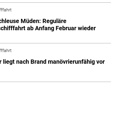
fffahrt
chleuse Müden: Reguläre
chifffahrt ab Anfang Februar wieder
h
fffahrt
r liegt nach Brand manövrierunfähig vor
m