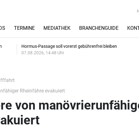
DS
TERMINE
MEDIATHEK
BRANCHENGUIDE
KON
n
Hormus-Passage soll vorerst gebührenfrei bleiben
07.08.2026, 14:48 Uhr
fffahrt
nfähiger Rheinfähre evakuiert
ere von manövrierunfähig
akuiert