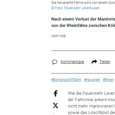
Die havarierte Fähre wird von einem Gü
© Foto: Feuerwehr Leverkusen
Nach einem Verlust der Manövri
von der Rheinfähre zwischen Köl
von roe
Kommentare
Teilen
#Binnenschifffahrt
#Havarien
#Rhein
Wie die Feuerwehr Leverk
der Fahrrinne ankern mü
nicht mehr manövrieren 
sowie das Löschboot de