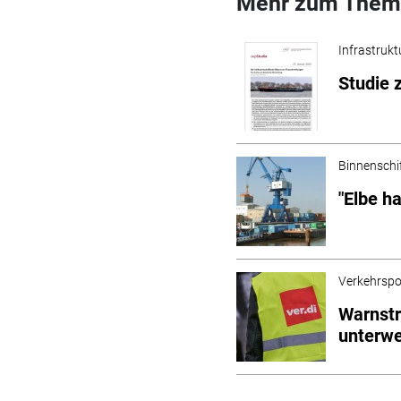
Mehr zum Them
Infrastrukt
Studie 
Binnenschi
"Elbe h
Verkehrspol
Warnstr
unterw