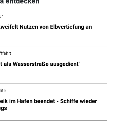
a entdecken
ur
zweifelt Nutzen von Elbvertiefung an
fffahrt
at als Wasserstraße ausgedient"
itik
eik im Hafen beendet - Schiffe wieder
egs