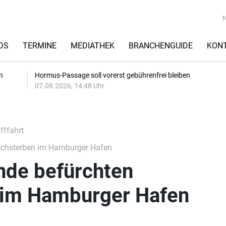
DS
TERMINE
MEDIATHEK
BRANCHENGUIDE
KON
n
Hormus-Passage soll vorerst gebührenfrei bleiben
07.08.2026, 14:48 Uhr
fffahrt
schsterben im Hamburger Hafen
de befürchten
 im Hamburger Hafen