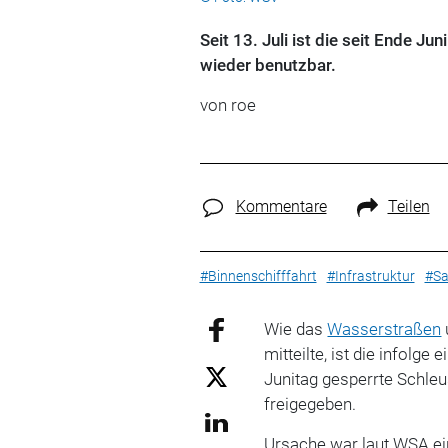
Seit 13. Juli ist die seit Ende 
wieder benutzbar.
von roe
Kommentare
Teilen
#Binnenschifffahrt
#Infrastruktur
#Sa
Wie das
Wasserstraßen
mitteilte, ist die infolg
Junitag gesperrte Schleu
freigegeben.
Ursache war laut WSA ei