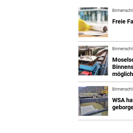
Binnenschi
Freie F
Binnenschi
Mosels
Binnens
möglic
Binnenschi
WSA hat
geborg