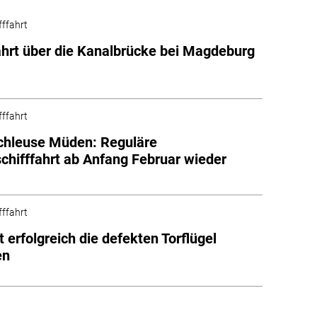
fffahrt
ahrt über die Kanalbrücke bei Magdeburg
fffahrt
chleuse Müden: Reguläre
chifffahrt ab Anfang Februar wieder
h
fffahrt
 erfolgreich die defekten Torflügel
en