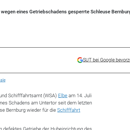
Juni wegen eines Getriebschadens gesperrte Schleuse Bernbur
SUT bei Google bevor
ale
und Schifffahrtsamt (WSA)
Elbe
am 14. Juli
e eines Schadens am Untertor seit dem letzten
se Bernburg wieder für die
Schifffahrt
n defektes Getriebe der Hubeinrichtung des