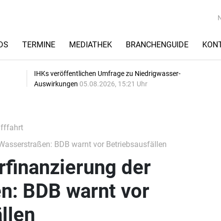
DS
TERMINE
MEDIATHEK
BRANCHENGUIDE
KON
IHKs veröffentlichen Umfrage zu Niedrigwasser-
Auswirkungen
05.08.2026, 15:21 Uhr
fffahrt
Wasserstraßen: BDB warnt vor Betriebsausfällen
finanzierung der
n: BDB warnt vor
llen