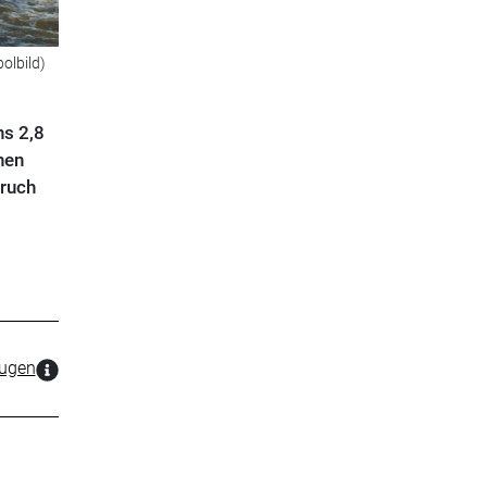
olbild)
ns 2,8
hen
bruch
zugen