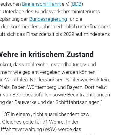
Deutschen
Binnenschifffahrt
e.V. (
BDB
)
rne Unterlage des Bundesverkehrsministeriums
nzplanung der
Bundesregierung
für die
den kommenden Jahren erheblich unterfinanziert
uft sich das Finanzdefizit bis 2029 auf mindestens
ehre in kritischem Zustand
nkret, dass zahlreiche Instandhaltungs- und
ht mehr wie geplant vergeben werden können –
in-Westfalen, Niedersachsen, Schleswig-Holstein,
Pfalz, Baden-Württemberg und Bayern. Dort heißt
hr von Betriebsausfällen sowie Beeinträchtigungen
ng der Bauwerke und der Schifffahrtsanlagen.“
 137 in einem „nicht ausreichendem bzw.
Gleiches gelte für 71 Wehre. In der
fffahrtsverwaltung (WSV) werde das