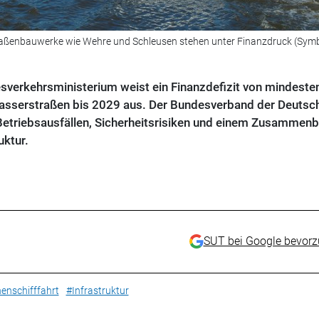
ßenbauwerke wie Wehre und Schleusen stehen unter Finanzdruck (Symb
esverkehrsministerium weist ein Finanzdefizit von mindeste
wasserstraßen bis 2029 aus. Der Bundesverband der Deutsc
 Betriebsausfällen, Sicherheits­risiken und einem Zusammen
uktur.
SUT bei Google bevor
enschifffahrt
#Infrastruktur