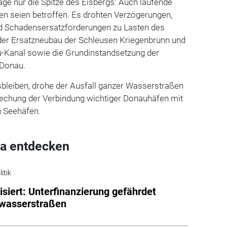
lage nur die Spitze des Eisbergs: Auch laufende
en seien betroffen. Es drohten Verzögerungen,
und Schadensersatzforderungen zu Lasten des
 der Ersatzneubau der Schleusen Kriegenbrunn und
-Kanal sowie die Grundinstandsetzung der
 Donau.
sbleiben, drohe der Ausfall ganzer Wasserstraßen
rechung der Verbindung wichtiger Donauhäfen mit
n Seehäfen.
a entdecken
itik
tisiert: Unterfinanzierung gefährdet
wasserstraßen