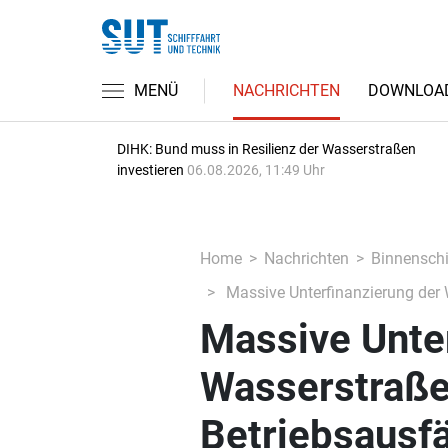
MENÜ
NACHRICHTEN
DOWNLOA
DIHK: Bund muss in Resilienz der Wasserstraßen
investieren
06.08.2026, 11:49 Uhr
Home
Nachrichten
Binnenschi
Massive Unterfinanzierung der 
Massive Unter
Wasserstraße
Betriebsausfä