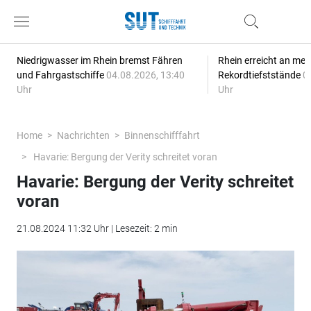
Niedrigwasser im Rhein bremst Fähren
Rhein erreicht an meh
und Fahrgastschiffe
04.08.2026, 13:40
Rekordtiefststände
0
Uhr
Uhr
Home
Nachrichten
Binnenschifffahrt
Havarie: Bergung der Verity schreitet voran
Havarie: Bergung der Verity schreitet
voran
21.08.2024 11:32 Uhr | Lesezeit: 2 min