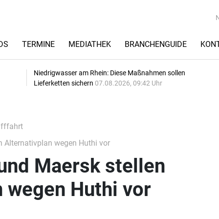
DS
TERMINE
MEDIATHEK
BRANCHENGUIDE
KON
Niedrigwasser am Rhein: Diese Maßnahmen sollen
Lieferketten sichern
07.08.2026, 09:42 Uhr
fffahrt
 Alternativplan wegen Huthi vor
und Maersk stellen
n wegen Huthi vor