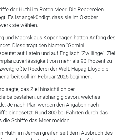
riffe der Huthi im Roten Meer. Die Reedereien
gt. Es ist angekündigt, dass sie im Oktober
werk sie wählen.
g und Maersk aus Kopenhagen hatten Anfang des
ündet. Diese trägt den Namen "Gemini
deutet auf Latein und auf Englisch "Zwillinge". Ziel
Fahrplanzuverlässigkeit von mehr als 90 Prozent zu
 zweitgrößte Reederei der Welt, Hapag-Lloyd die
enarbeit soll im Februar 2025 beginnen.
 sagte, das Ziel hinsichtlich der
 bleibe bestehen, unabhängig davon, welches
de. Je nach Plan werden den Angaben nach
hiffe eingesetzt: Rund 300 bei Fahrten durch das
ls die Schiffe das Meer meiden.
ten Huthi im Jemen greifen seit dem Ausbruch des