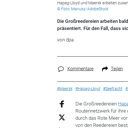
Hapag-Lloyd und Maersk arbeiten zus
© Foto: Mariusz/AdobeStock
Die Großreedereien arbeiten ba
präsentiert. Für den Fall, dass s
von
dpa
Kommentare
Teilen
#Maersk
#Hapag-Lloyd
#Seefracht
#
Die Großreedereien
Hapa
Routennetzwerk für ihre g
durch das Rote Meer vor
von den Reedereien bestä