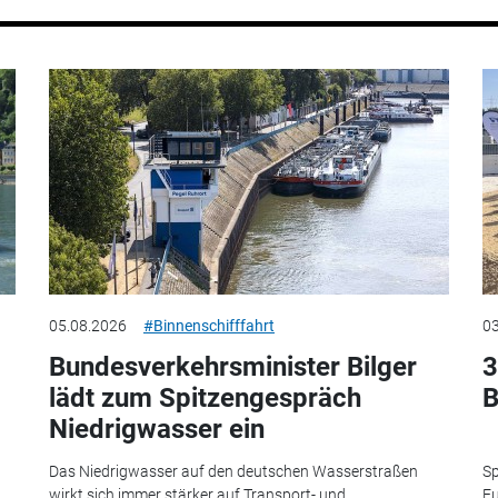
05.08.2026
#Binnenschifffahrt
03
Bundesverkehrsminister Bilger
3
lädt zum Spitzengespräch
B
Niedrigwasser ein
Das Niedrigwasser auf den deutschen Wasserstraßen
Sp
wirkt sich immer stärker auf Transport- und
Eu