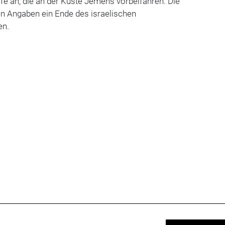
e an, die an der Küste Jemens vorbeifahren. Die
en Angaben ein Ende des israelischen
en.