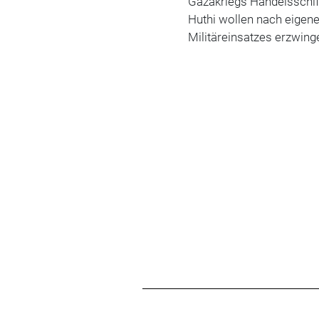
Gazakriegs Handelsschiff
Huthi wollen nach eigen
Militäreinsatzes erzwing