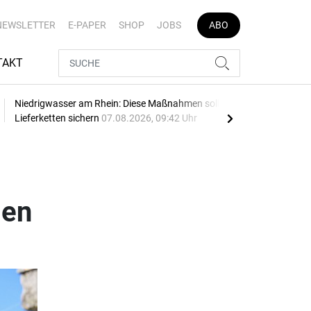
NEWSLETTER
E-PAPER
SHOP
JOBS
ABO
TAKT
Niedrigwasser am Rhein: Diese Maßnahmen sollen
See
Lieferketten sichern
07.08.2026, 09:42 Uhr
Leip
gen