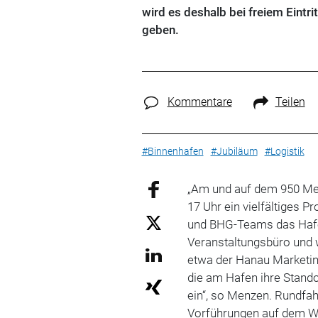
wird es deshalb bei freiem Eintr
geben.
Kommentare
Teilen
#Binnenhafen
#Jubiläum
#Logistik
„Am und auf dem 950 Me
17 Uhr ein vielfältiges 
und BHG-Teams das Haf
Veranstaltungsbüro und 
etwa der Hanau Marketi
die am Hafen ihre Stand
ein“, so Menzen. Rundfa
Vorführungen auf dem W