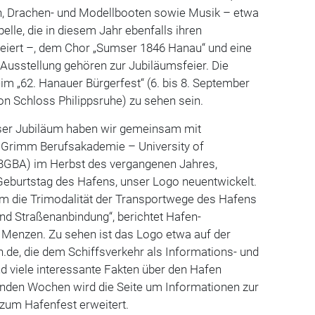
n, Drachen- und Modellbooten sowie Musik – etwa
elle, die in diesem Jahr ebenfalls ihren
feiert –, dem Chor „Sumser 1846 Hanau“ und eine
Ausstellung gehören zur Jubiläumsfeier. Die
im „62. Hanauer Bürgerfest“ (6. bis 8. September
on Schloss Philippsruhe) zu sehen sein.
nser Jubiläum haben wir gemeinsam mit
r Grimm Berufsakademie – University of
(BGBA) im Herbst des vergangenen Jahres,
Geburtstag des Hafens, unser Logo neuentwickelt.
rm die Trimodalität der Transportwege des Hafens
nd Straßenanbindung“, berichtet Hafen-
Menzen. Zu sehen ist das Logo etwa auf der
n.de, die dem Schiffsverkehr als Informations- und
d viele interessante Fakten über den Hafen
enden Wochen wird die Seite um Informationen zur
zum Hafenfest erweitert.