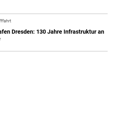
fffahrt
afen Dresden: 130 Jahre Infrastruktur an
e