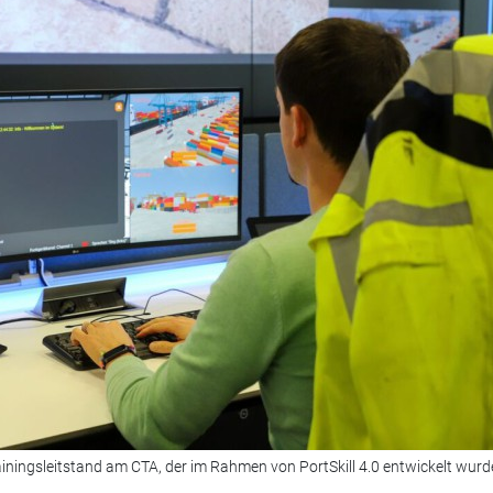
ainingsleitstand am CTA, der im Rahmen von PortSkill 4.0 entwickelt wurd