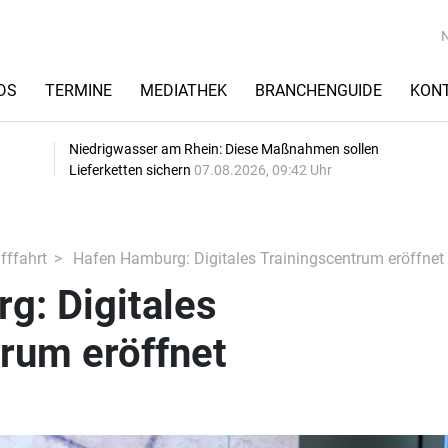
DS
TERMINE
MEDIATHEK
BRANCHENGUIDE
KON
Niedrigwasser am Rhein: Diese Maßnahmen sollen
Lieferketten sichern
07.08.2026, 09:42 Uhr
fffahrt
Hafen Hamburg: Digitales Trainingscentrum eröffnet
g: Digitales
rum eröffnet