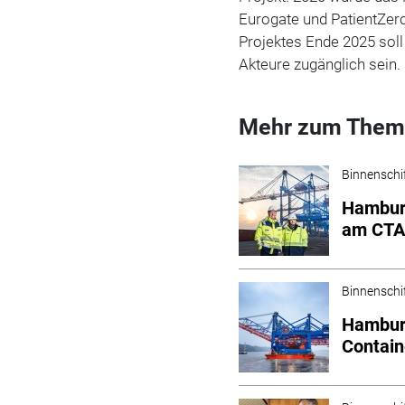
Eurogate und PatientZero
Projektes Ende 2025 soll
Akteure zugänglich sein.
Mehr zum Them
Binnenschi
Hamburg
am CT
Binnenschi
Hamburg
Contai