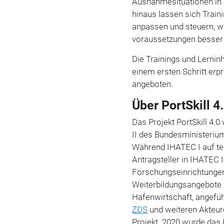
Ausnahmesituationen in 
hinaus lassen sich Traini
anpassen und steuern, wo
voraussetzungen besser
Die Trainings und Lernin
einem ersten Schritt erp
angeboten.
Über PortSkill 4.
Das Projekt PortSkill 4.
II des Bundesministerium
Während IHATEC I auf tec
Antragsteller in IHATEC 
Forschungseinrichtungen 
Weiterbildungsangebote z
Hafenwirtschaft, angefüh
ZDS
und weiteren Akteur
Projekt. 2020 wurde das