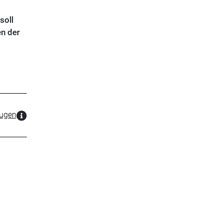
soll
n der
zugen