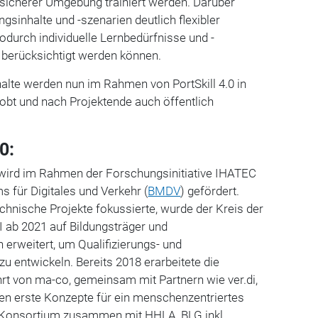
sicherer Umgebung trainiert werden. Darüber
ngsinhalte und -szenarien deutlich flexibler
durch individuelle Lernbedürfnisse und -
 berücksichtigt werden können.
halte werden nun im Rahmen von PortSkill 4.0 in
robt und nach Projektende auch öffentlich
0:
0 wird im Rahmen der Forschungsinitiative IHATEC
s für Digitales und Verkehr (
BMDV
) gefördert.
hnische Projekte fokussierte, wurde der Kreis der
II ab 2021 auf Bildungsträger und
erweitert, um Qualifizierungs- und
u entwickeln. Bereits 2018 erarbeitete die
rt von ma-co, gemeinsam mit Partnern wie ver.di,
en erste Konzepte für ein menschenzentriertes
 Konsortium zusammen mit HHLA, BLG inkl.