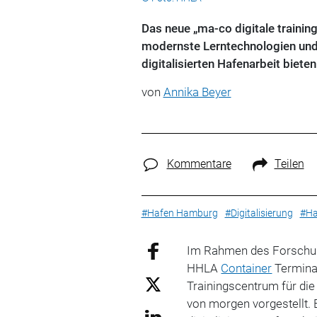
Das neue „ma-co digitale traini
modernste Lerntechnologien und
digitalisierten Hafenarbeit bieten
von
Annika Beyer
Kommentare
Teilen
#Hafen Hamburg
#Digitalisierung
#Ha
Im Rahmen des Forschun
HHLA
Container
Terminal
Trainingscentrum für di
von morgen
vorgestellt.