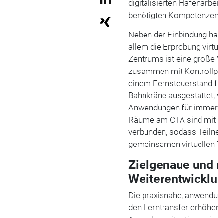
digitalisierten Hafenarbe
benötigten Kompetenzen 
Neben der Einbindung ha
allem die Erprobung virt
Zentrums ist eine große
zusammen mit Kontrollpul
einem Fernsteuerstand f
Bahnkräne ausgestattet, 
Anwendungen für immers
Räume am CTA sind mit 
verbunden, sodass Teiln
gemeinsamen virtuellen
Zielgenaue und 
Weiterentwickl
Die praxisnahe, anwendun
den Lerntransfer erhöh