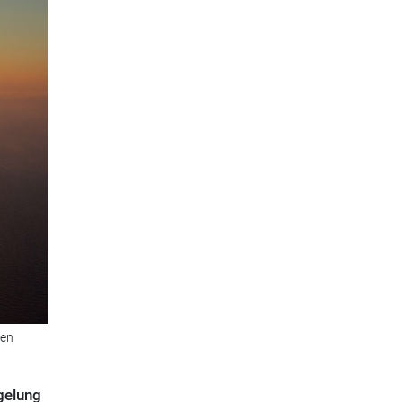
fen
gelung