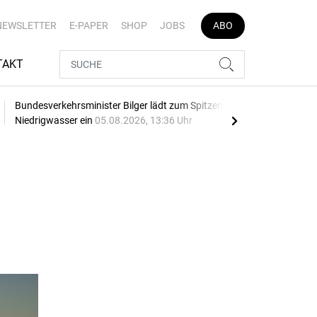
NEWSLETTER
E-PAPER
SHOP
JOBS
ABO
TAKT
Bundesverkehrsminister Bilger lädt zum Spitzengespräch
Dona
Niedrigwasser ein
05.08.2026, 13:36 Uhr
04.0