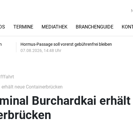
DS
TERMINE
MEDIATHEK
BRANCHENGUIDE
KON
n
Hormus-Passage soll vorerst gebührenfrei bleiben
07.08.2026, 14:48 Uhr
fffahrt
 erhält neue Containerbrücken
minal Burchardkai erhält
erbrücken