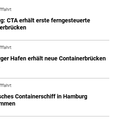
fffahrt
: CTA erhält erste ferngesteuerte
nerbrücken
fffahrt
er Hafen erhält neue Containerbrücken
A
fffahrt
sches Containerschiff in Hamburg
ommen