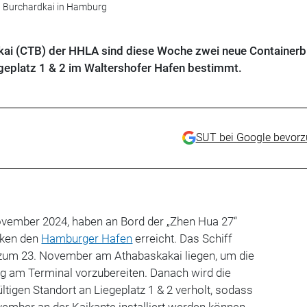
n Burchardkai in Hamburg
kai (CTB) der HHLA sind diese Woche zwei neue Container
iegeplatz 1 & 2 im Waltershofer Hafen bestimmt.
SUT bei Google bevor
vember 2024, haben an Bord der „Zhen Hua 27“
cken den
Hamburger Hafen
erreicht.
Das Schiff
s zum 23. November am Athabaskakai liegen, um die
ng am Terminal vorzubereiten. Danach wird die
tigen Standort an Liegeplatz 1 & 2 verholt, sodass
ember an der Kaikante installiert werden können.