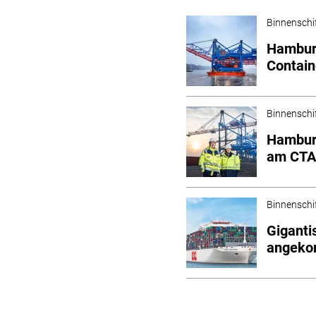
Binnenschi
Hamburg
Contai
Binnenschi
Hamburg
am CT
Binnenschi
Giganti
angek