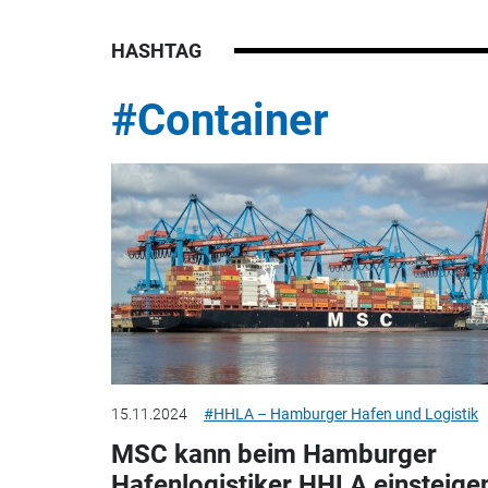
HASHTAG
#Container
15.11.2024
#HHLA – Hamburger Hafen und Logistik
MSC kann beim Hamburger
Hafenlogistiker HHLA einsteige