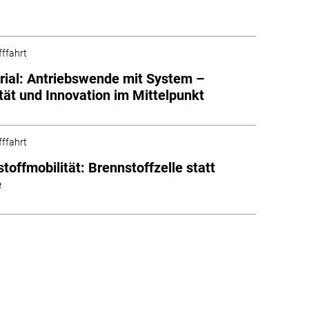
fffahrt
rial: Antriebswende mit System –
lität und Innovation im Mittelpunkt
fffahrt
toffmobilität: Brennstoffzelle statt
e