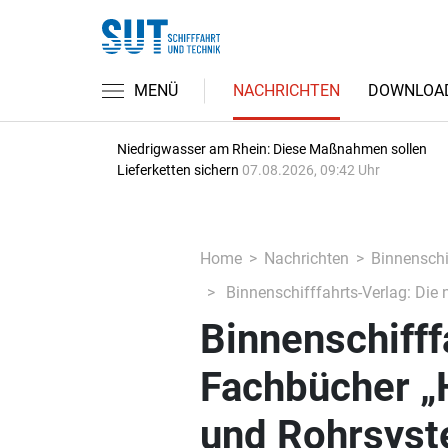
MENÜ
NACHRICHTEN
DOWNLOA
Niedrigwasser am Rhein: Diese Maßnahmen sollen
Lieferketten sichern
07.08.2026, 09:42 Uhr
Home
Nachrichten
Binnenschi
Binnenschifffahrts-Verlag: Di
Binnenschifff
Fachbücher „
und Rohrsys