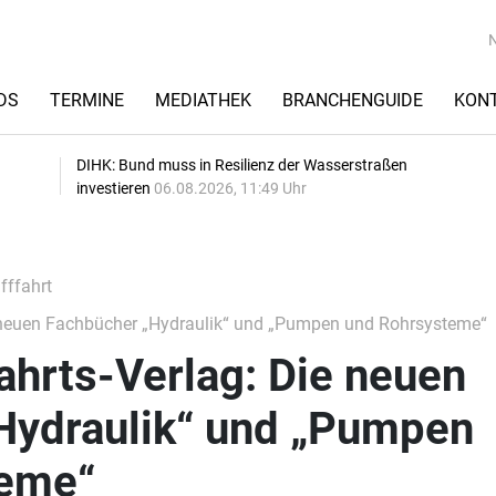
DS
TERMINE
MEDIATHEK
BRANCHENGUIDE
KON
DIHK: Bund muss in Resilienz der Wasserstraßen
investieren
06.08.2026, 11:49 Uhr
fffahrt
e neuen Fachbücher „Hydraulik“ und „Pumpen und Rohrsysteme“
ahrts-Verlag: Die neuen
Hydraulik“ und „Pumpen
teme“