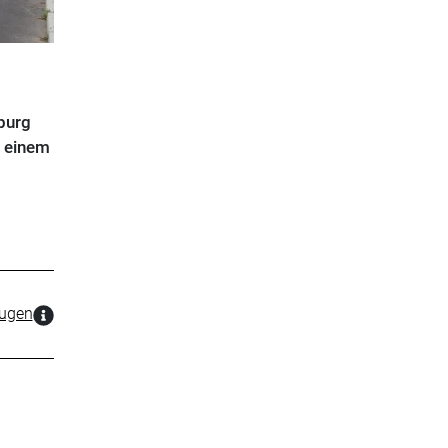
burg
u einem
zugen