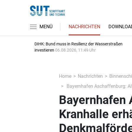
MENÜ
NACHRICHTEN
DOWNLOA
DIHK: Bund muss in Resilienz der Wasserstraßen
investieren
06.08.2026, 11:49 Uhr
Home
Nachrichten
Binnenschi
Bayernhafen Aschaffenburg: Alt
Bayernhafen 
Kranhalle erh
Denkmalförde