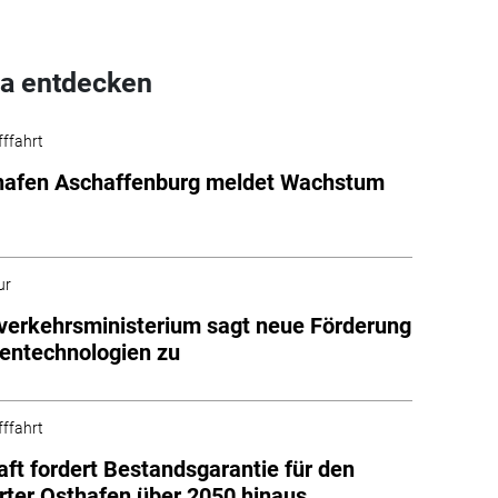
a entdecken
fffahrt
hafen Aschaffenburg meldet Wachstum
ur
erkehrsministerium sagt neue Förderung
entechnologien zu
fffahrt
aft fordert Bestandsgarantie für den
rter Osthafen über 2050 hinaus