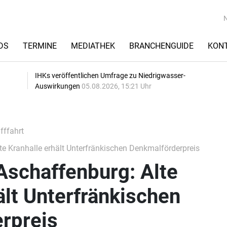
DS
TERMINE
MEDIATHEK
BRANCHENGUIDE
KON
IHKs veröffentlichen Umfrage zu Niedrigwasser-
Auswirkungen
05.08.2026, 15:21 Uhr
fffahrt
e Kranhalle erhält Unterfränkischen Denkmalförderpreis
Aschaffenburg: Alte
ält Unterfränkischen
rpreis