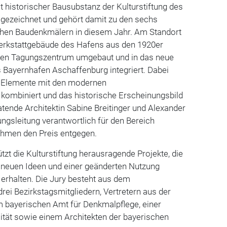
lt historischer Bausubstanz der Kulturstiftung des
sgezeichnet und gehört damit zu den sechs
chen Baudenkmälern in diesem Jahr. Am Standort
erkstattgebäude des Hafens aus den 1920er
en Tagungszentrum umgebaut und in das neue
Bayernhafen Aschaffenburg integriert. Dabei
n Elemente mit den modernen
ombiniert und das historische Erscheinungsbild
atende Architektin Sabine Breitinger und Alexander
ungsleitung verantwortlich für den Bereich
ahmen den Preis entgegen.
ützt die Kulturstiftung herausragende Projekte, die
 neuen Ideen und einer geänderten Nutzung
t erhalten. Die Jury besteht aus dem
rei Bezirkstagsmitgliedern, Vertretern aus der
m bayerischen Amt für Denkmalpflege, einer
ität sowie einem Architekten der bayerischen