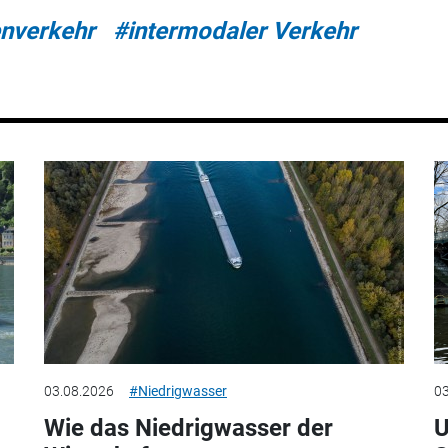
nverkehr
#intermodaler Verkehr
03.08.2026
#Niedrigwasser
03
Wie das Niedrigwasser der
U