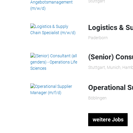
Stuttgart
Logistics & S
Paderborn
(Senior) Consu
Stuttgart, Munich, Hamb
Operational S
Böblingen
weitere Jobs