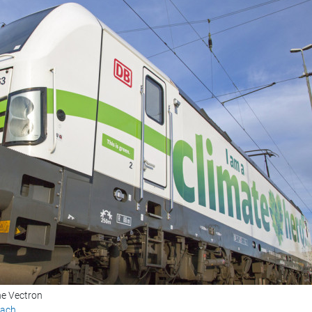
he Vectron
bach