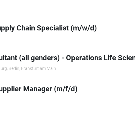
upply Chain Specialist (m/w/d)
ltant (all genders) - Operations Life Scie
urg, Berlin, Frankfurt am Main
upplier Manager (m/f/d)