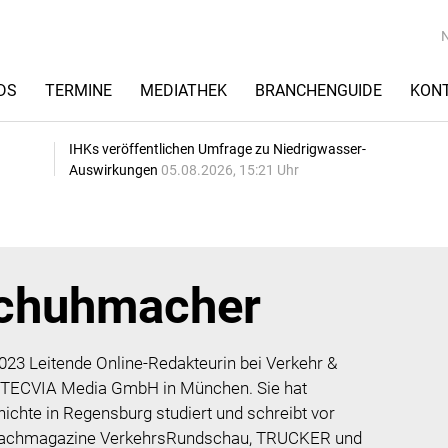
DS
TERMINE
MEDIATHEK
BRANCHENGUIDE
KON
IHKs veröffentlichen Umfrage zu Niedrigwasser-
Auswirkungen
05.08.2026, 15:21 Uhr
Schuhmacher
023 Leitende Online-Redakteurin bei Verkehr &
der TECVIA Media GmbH in München. Sie hat
ichte in Regensburg studiert und schreibt vor
r Fachmagazine VerkehrsRundschau, TRUCKER und