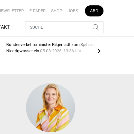
NEWSLETTER
E-PAPER
SHOP
JOBS
ABO
TAKT
Bundesverkehrsminister Bilger lädt zum Spitzengespräch
Dona
Niedrigwasser ein
05.08.2026, 13:36 Uhr
04.0