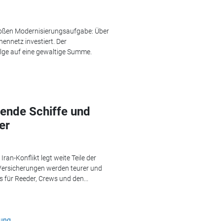
roßen Modernisierungsaufgabe: Über
ennetz investiert. Der
lge auf eine gewaltige Summe.
gende Schiffe und
er
an-Konflikt legt weite Teile der
, Versicherungen werden teurer und
 für Reeder, Crews und den...
rung