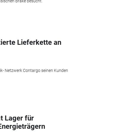
hsischen Brake besucht.
erte Lieferkette an
stik- Netzwerk Contargo seinen Kunden
 Lager für
Energieträgern