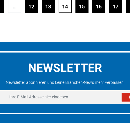
…
12
13
14
15
16
17
NEWSLETTER
Newsletter abonnieren und keine Branchen-News mehr verpassen.