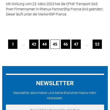
Mit Wirkung vom 23. März 2023 hat die CFNR Transport SAS
ihren Firmennamen in Rhenus PartnerShip France SAS geändert.
Dieser läuft unter der Marke RSP France.
1
…
43
44
45
46
47
…
53
NEWSLETTER
Newsletter abonnieren und keine Branchen-News mehr
verpassen.