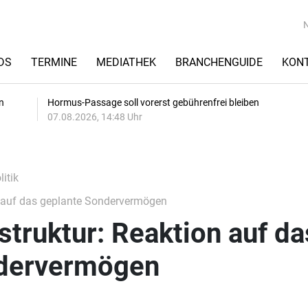
DS
TERMINE
MEDIATHEK
BRANCHENGUIDE
KON
n
Hormus-Passage soll vorerst gebührenfrei bleiben
07.08.2026, 14:48 Uhr
itik
n auf das geplante Sondervermögen
struktur: Reaktion auf da
ndervermögen