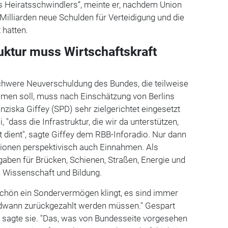
s Heiratsschwindlers“, meinte er, nachdem Union
illiarden neue Schulden für Verteidigung und die
 hatten.
ruktur muss Wirtschaftskraft
schwere Neuverschuldung des Bundes, die teilweise
men soll, muss nach Einschätzung von Berlins
nziska Giffey (SPD) sehr zielgerichtet eingesetzt
 "dass die Infrastruktur, die wir da unterstützen,
t dient", sagte Giffey dem RBB-Inforadio. Nur dann
ionen perspektivisch auch Einnahmen. Als
gaben für Brücken, Schienen, Straßen, Energie und
h Wissenschaft und Bildung.
schön ein Sondervermögen klingt, es sind immer
ndwann zurückgezahlt werden müssen." Gespart
sagte sie. "Das, was von Bundesseite vorgesehen