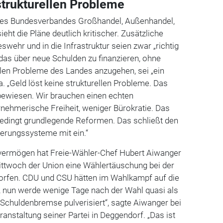
strukturellen Probleme
 des Bundesverbandes Großhandel, Außenhandel,
ieht die Pläne deutlich kritischer. Zusätzliche
eswehr und in die Infrastruktur seien zwar „richtig
 das über neue Schulden zu finanzieren, ohne
rellen Probleme des Landes anzugehen, sei „ein
. „Geld löst keine strukturellen Probleme. Das
bewiesen. Wir brauchen einen echten
nehmerische Freiheit, weniger Bürokratie. Das
dingt grundlegende Reformen. Das schließt den
erungssysteme mit ein.“
rvermögen hat Freie-Wähler-Chef Hubert Aiwanger
ttwoch der Union eine Wählertäuschung bei der
rfen. CDU und CSU hätten im Wahlkampf auf die
 nun werde wenige Tage nach der Wahl quasi als
Schuldenbremse pulverisiert“, sagte Aiwanger bei
nstaltung seiner Partei in Deggendorf. „Das ist