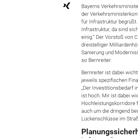
Bayerns
Verkehrsministe
der Verkehrsministerkonf
für Infrastruktur begrüßt
Infrastruktur, da sind si
einig.“ Der Vorstoß von
C
dreistelliger Milliardenh
Sanierung und Modernis
so Bernreiter.
Bernreiter ist dabei wicht
jeweils spezifischen Fi
„Der Investitionsbedarf 
ist hoch. Mir ist dabei wi
Hochleistungskorridore f
auch um die dringend be
Lückenschlüsse im Stra
Planungssicherh