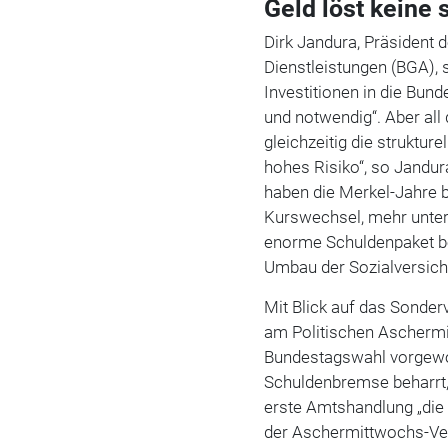
Geld löst keine 
Dirk Jandura, Präsident
Dienstleistungen (BGA), s
Investitionen in die Bund
und notwendig“. Aber all
gleichzeitig die struktu
hohes Risiko“, so Jandura
haben die Merkel-Jahre 
Kurswechsel, mehr unter
enorme Schuldenpaket be
Umbau der Sozialversich
Mit Blick auf das Sonde
am Politischen Aschermi
Bundestagswahl vorgewo
Schuldenbremse beharrt,
erste Amtshandlung „die 
der Aschermittwochs-Vera