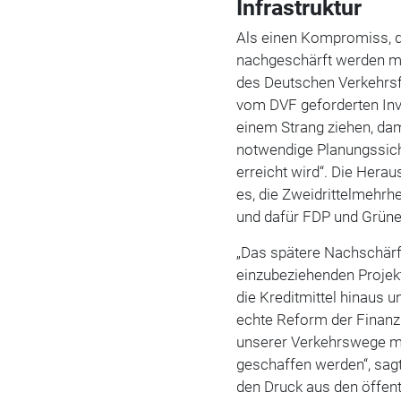
Infrastruktur
Als einen Kompromiss, d
nachgeschärft werden mü
des Deutschen Verkehrs
vom DVF geforderten Inve
einem Strang ziehen, dam
notwendige Planungssiche
erreicht wird“. Die Herau
es, die Zweidrittelmehrh
und dafür FDP und Grün
„Das spätere Nachschärfe
einzubeziehenden Proje
die Kreditmittel hinaus un
echte Reform der Finanzi
unserer Verkehrswege mü
geschaffen werden“, sa
den Druck aus den öffent