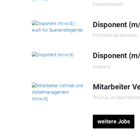
Korschenbroich
Disponent (m/
Kirchheim bei München
Disponent (m
Duisburg
Mitarbeiter V
Thurnau im oberfränkis
weitere Jobs