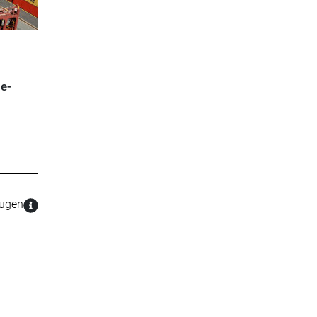
e-
zugen