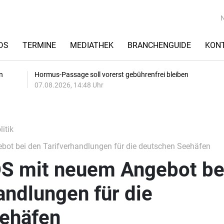
DS
TERMINE
MEDIATHEK
BRANCHENGUIDE
KON
n
Hormus-Passage soll vorerst gebührenfrei bleiben
07.08.2026, 14:48 Uhr
itik
ebot bei den Tarifverhandlungen für die deutschen Seehäfen
ZDS mit neuem Angebot be
andlungen für die
ehäfen