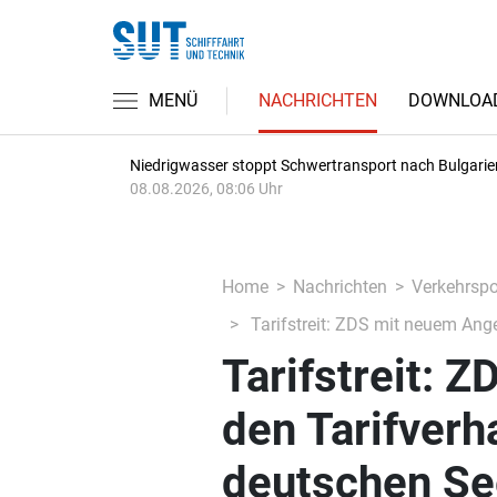
MENÜ
NACHRICHTEN
DOWNLOA
Niedrigwasser stoppt Schwertransport nach Bulgarie
08.08.2026, 08:06 Uhr
Home
Nachrichten
Verkehrspol
Tarifstreit: ZDS mit neuem Ang
Tarifstreit: 
den Tarifverh
deutschen Se