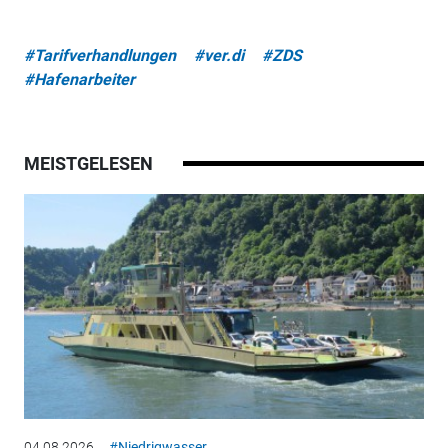
#Tarifverhandlungen
#ver.di
#ZDS
#Hafenarbeiter
MEISTGELESEN
04.08.2026
#Niedrigwasser