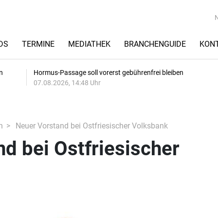
DS
TERMINE
MEDIATHEK
BRANCHENGUIDE
KON
n
Hormus-Passage soll vorerst gebührenfrei bleiben
07.08.2026, 14:48 Uhr
n
Neuer Vorstand bei Ostfriesischer Volksbank
d bei Ostfriesischer