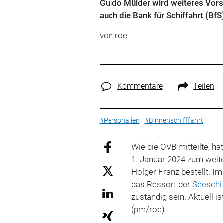
Guido Mülder wird weiteres Vors
auch die Bank für Schiffahrt (BfS
von roe
Kommentare
Teilen
#Personalien
#Binnenschifffahrt
Wie die OVB mitteilte, h
1. Januar 2024 zum weit
Holger Franz bestellt. I
das Ressort der
Seeschif
zuständig sein. Aktuell i
(pm/roe)