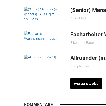
(Senior) Manag
Düsseldorf
Facharbeiter
Biberach / Baden
Allrounder (m
Oberpframmern
weitere Jobs
KOMMENTARE