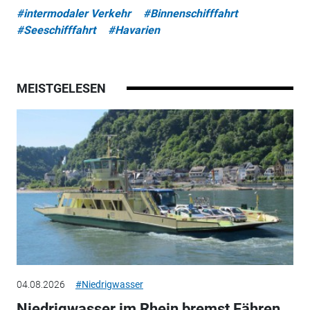
#intermodaler Verkehr
#Binnenschifffahrt
#Seeschifffahrt
#Havarien
MEISTGELESEN
04.08.2026
#Niedrigwasser
Niedrigwasser im Rhein bremst Fähren