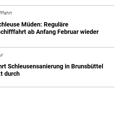
fffahrt
chleuse Müden: Reguläre
chifffahrt ab Anfang Februar wieder
h
ur
rt Schleusensanierung in Brunsbüttel
t durch