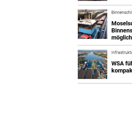
Binnenschi
Mosels
Binnens
möglic
Infrastrukt
WSA füh
kompak