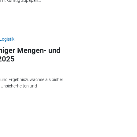
mt künftig Supapan...
ogistik
niger Mengen- und
2025
 und Ergebniszuwächse als bisher
e Unsicherheiten und