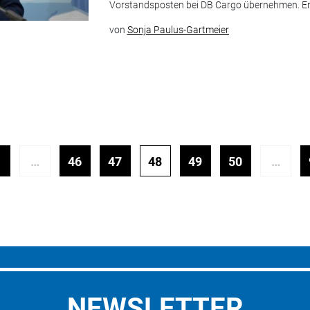
Vorstandsposten bei DB Cargo übernehmen. Er sol
von
Sonja Paulus-Gartmeier
…
46
47
48
49
50
…
NEWSLETTER