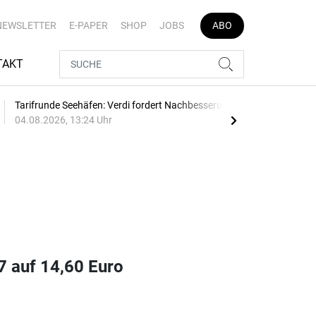
NEWSLETTER
E-PAPER
SHOP
JOBS
ABO
TAKT
Tarifrunde Seehäfen: Verdi fordert Nachbesserung
380 
04.08.2026, 13:24 Uhr
03.0
7 auf 14,60 Euro