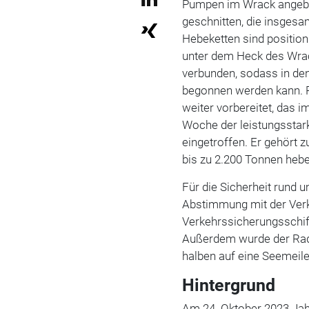
Pumpen im Wrack angebr
geschnitten, die insgesa
Hebeketten sind position
unter dem Heck des Wr
verbunden, sodass in de
begonnen werden kann. P
weiter vorbereitet, das i
Woche der leistungssta
eingetroffen. Er gehört
bis zu 2.200 Tonnen heb
Für die Sicherheit rund 
Abstimmung mit der Ver
Verkehrssicherungsschiff
Außerdem wurde der Rad
halben auf eine Seemeil
Hintergrund
Am 24. Oktober 2023 Jahr