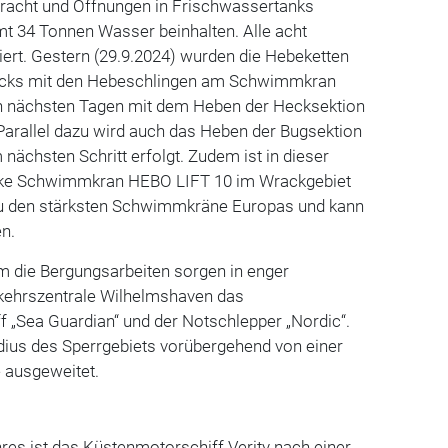
acht und Öffnungen in Frischwassertanks
mt 34 Tonnen Wasser beinhalten. Alle acht
iert. Gestern (29.9.2024) wurden die Hebeketten
acks mit den Hebeschlingen am Schwimmkran
n nächsten Tagen mit dem Heben der Hecksektion
arallel dazu wird auch das Heben der Bugsektion
m nächsten Schritt erfolgt. Zudem ist in dieser
rke Schwimmkran HEBO LIFT 10 im Wrackgebiet
 zu den stärksten Schwimmkräne Europas und kann
en.
um die Bergungsarbeiten sorgen in enger
kehrszentrale Wilhelmshaven das
 „Sea Guardian“ und der Notschlepper „Nordic“.
ius des Sperrgebiets vorübergehend von einer
e ausgeweitet.
es ist das Küstenmotorschiff Verity nach einer